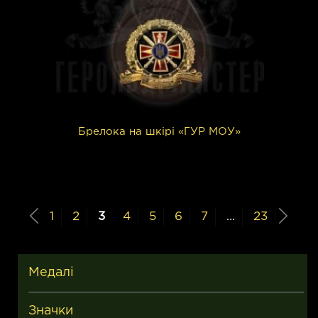
Брелока на шкірі «ГУР МОУ»
1
2
3
4
5
6
7
…
23
Медалі
Значки