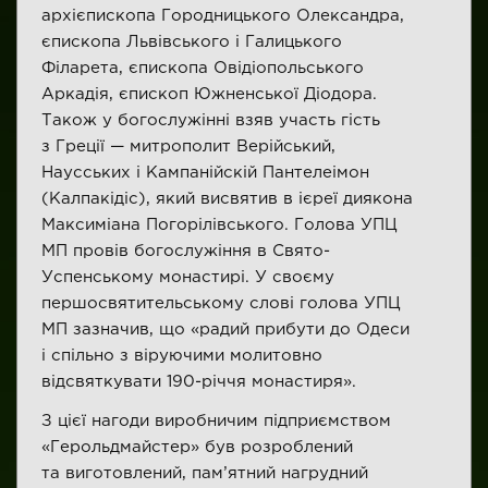
архієпископа Городницького Олександра,
єпископа Львівського і Галицького
Філарета, єпископа Овідіопольського
Аркадія, єпископ Южненської Діодора.
Також у богослужінні взяв участь гість
з Греції — митрополит Верійський,
Наусських і Кампанійскій Пантелеімон
(Калпакідіс), який висвятив в ієреї диякона
Максиміана Погорілівського. Голова УПЦ
МП провів богослужіння в Свято-
Успенському монастирі. У своєму
першосвятительському слові голова УПЦ
МП зазначив, що «радий прибути до Одеси
і спільно з віруючими молитовно
відсвяткувати 190-річчя монастиря».
З цієї нагоди виробничим підприємством
«Герольдмайстер» був розроблений
та виготовлений, пам’ятний нагрудний