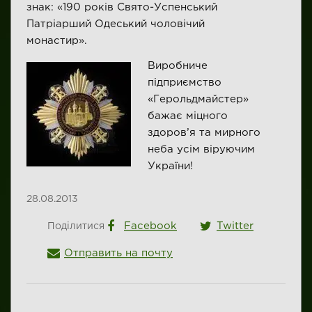
знак: «190 років Свято-Успенський
Патріарший Одеський чоловічий
монастир».
Виробниче
підприємство
«Герольдмайстер»
бажає міцного
здоров’я та мирного
неба усім віруючим
України!
28.08.2013
Facebook
Twitter
Поділитися
Отправить на почту