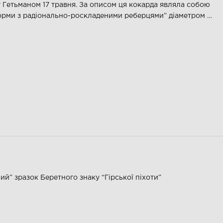
у Гетьманом 17 травня. За описом ця кокарда являла собою
форми з радіонально-роскладеними реберцями” діаметром …
й” зразок Беретного знаку “Гірської піхоти”