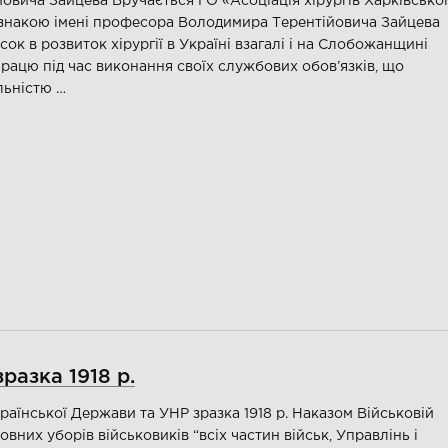
овича Зайцева Вручається ГО «Асоціація хірургів Харківської
дзнакою імені професора Володимира Терентійовича Зайцева
сок в розвиток хірургії в Україні взагалі і на Слобожанщині
працю під час виконання своїх службових обов’язків, що
льністю …
разка 1918 р.
аїнської Держави та УНР зразка 1918 р. Наказом Військовій
ловних уборів військовиків “всіх частин військ, Управлінь і