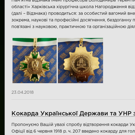
Пам’ятна відзнака імені професора Володимира Терентій
області» Харківська хірургічна школа Нагородження ві
(далі – Відзнака) проводиться: за особистий вагомий вне
зокрема, наукові та професійні досягнення, бездоганну 
пов’язані з науковою, практичною та організаційною дія
23.04.2018
Кокарда Української Держави та УНР з
Пропонуємо Вашій увазі спробу відтворення кокарди Укр
Офіції від 6 червня 1918 р. ч. 207 введено кокарду для го