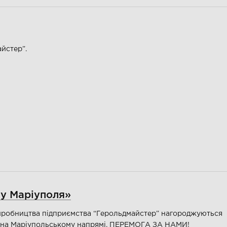
йстер”.
у Маріуполя»
иробництва підприємства “Герольдмайстер” нагороджуються
и на Маріупольському напрямі. ПЕРЕМОГА ЗА НАМИ!