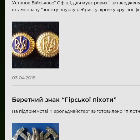
Установ Військової Офіції, для муштрових”, затверджен
штамповану “золоту опуклу ребристу зірочку круглоі 
03.04.2018
Беретний знак “Гірської піхоти”
На підприємстві “Герольдмайстер” виготовилено “пілотни