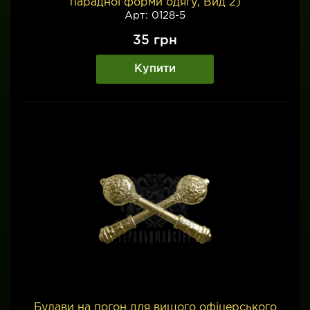
парадної форми одягу, Вид 2)
Арт: 0128-5
35
грн
Купити
Булави на погон для вищого офіцерського