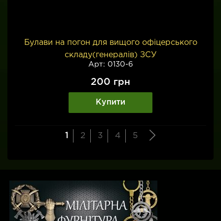
Булави на погон для вищого офіцерського
складу(генералів) ЗСУ
Арт: 0130-6
200
грн
Купити
1
2
3
4
5