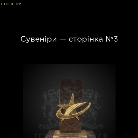
готовлення
Сувенiри — сторінка №3