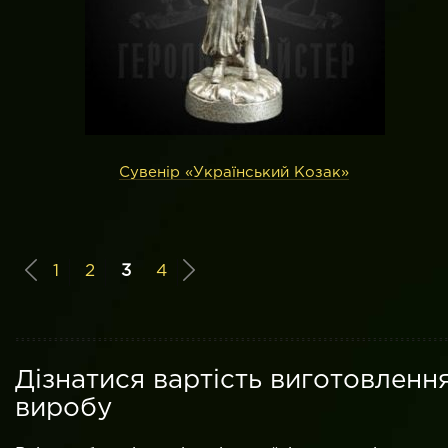
Сувенір «Український Козак»
1
2
3
4
Дізнатися вартість виготовленн
виробу