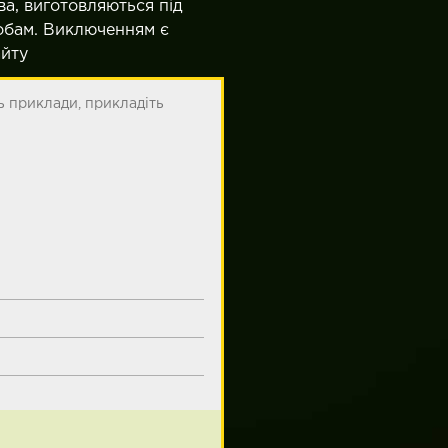
ва, виготовляються під
собам. Виключенням є
айту