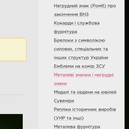
Нагрудний знак (Ромб) про
закінчення ВНЗ
Кокарди і службова
фурнітура
Брелоки з символікою
силових, спеціальних та
інших структур України
Емблеми на комір ЗСУ
Металеві значки і нагрудні
знаки
Медалі та ордени на ювілей
Сувенiри
Репліки історичних виробів
(УНР та інші)
Металева фурнітура